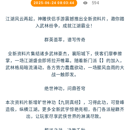
594
2025-06-24 08:03:44
江湖风云再起，神雕侠侣手游震撼推出全新资料片，邀你踏
入武林纷争，成就江湖霸业！
群英荟萃，谱写传奇
全新资料片集结诸多武林豪杰，襄阳城下，侠客们摩拳擦
掌，一场江湖盛会即将拉开帷幕。随着新门派【】的加入，
武林格局暗流涌动，各方势力蠢蠢欲动，一场腥风血雨的大
战一触即发。
绝世神功，问鼎苍穹
本次资料片新增旷世神功【九阴真经】，习得此功，可登峰
造极，纵横江湖。更多全新武学惊艳亮相，各门各派秘籍齐
出，让玩家尽享武侠世界的淋漓尽致。