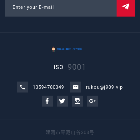
Enter your E-mail
9001
ISO
13594780349
rukou@j909.vip
建瓯市琴藏山谷303号