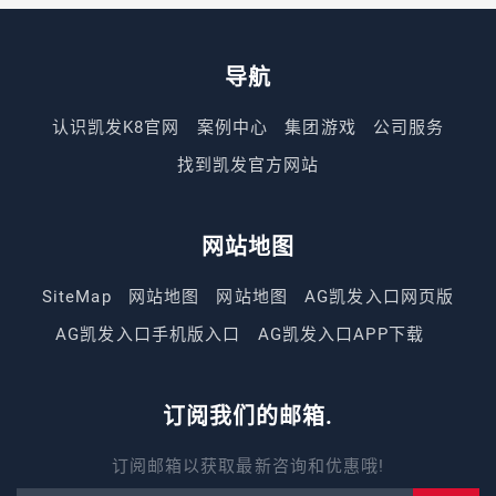
导航
认识凯发K8官网
案例中心
集团游戏
公司服务
找到凯发官方网站
网站地图
SiteMap
网站地图
网站地图
AG凯发入口网页版
AG凯发入口手机版入口
AG凯发入口APP下载
订阅我们的邮箱.
订阅邮箱以获取最新咨询和优惠哦!